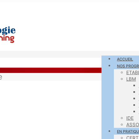
ACCUEIL
NOS PROG
ETAB
e
LBM
IDE
ASSO
EN PRATIQU
CERT