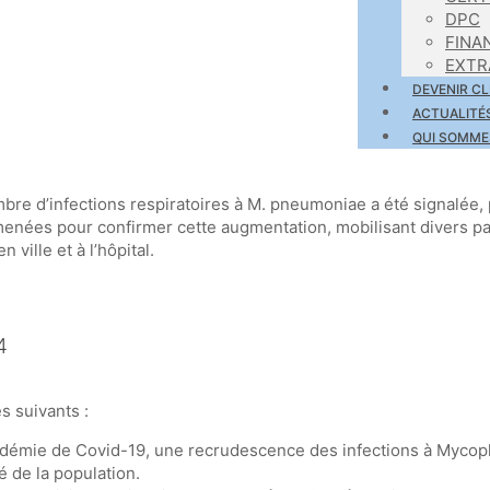
DPC
FINA
EXTR
DEVENIR CL
ACTUALITÉ
QUI SOMME
re d’infections respiratoires à M. pneumoniae a été signalée, 
 menées pour confirmer cette augmentation, mobilisant divers p
ville et à l’hôpital.
4
s suivants :
pandémie de Covid-19, une recrudescence des infections à Myco
é de la population.