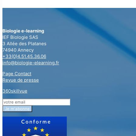
Biologie e-learning
IEF Biologie SAS
3 Allée des Platanes
74940 Annecy
+33(0)4.51.45.36.06
info@biologie-elearning.fr
Page Contact
Revue de presse
360skillvue