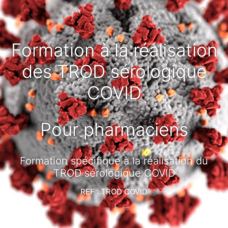
Formation à la réalisation
des TROD sérologique
COVID
Pour pharmaciens
Formation spécifique à la réalisation du
TROD sérologique COVID
REF : TROD COVID